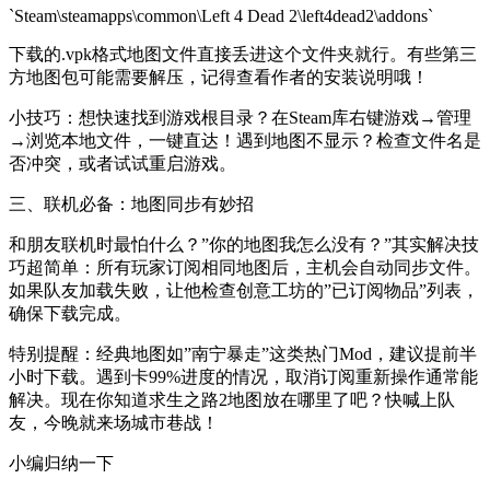
`Steam\steamapps\common\Left 4 Dead 2\left4dead2\addons`
下载的.vpk格式地图文件直接丢进这个文件夹就行。有些第三
方地图包可能需要解压，记得查看作者的安装说明哦！
小技巧：想快速找到游戏根目录？在Steam库右键游戏→管理
→浏览本地文件，一键直达！遇到地图不显示？检查文件名是
否冲突，或者试试重启游戏。
三、联机必备：地图同步有妙招
和朋友联机时最怕什么？”你的地图我怎么没有？”其实解决技
巧超简单：所有玩家订阅相同地图后，主机会自动同步文件。
如果队友加载失败，让他检查创意工坊的”已订阅物品”列表，
确保下载完成。
特别提醒：经典地图如”南宁暴走”这类热门Mod，建议提前半
小时下载。遇到卡99%进度的情况，取消订阅重新操作通常能
解决。现在你知道求生之路2地图放在哪里了吧？快喊上队
友，今晚就来场城市巷战！
小编归纳一下