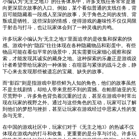
小编认为‘无主之地3》的任务体系中，许多支线任务常常是通
向更深层次故事的入口。例如，某个看似普通的支线任务，背
后可能隐藏着一段感人至深的故事，关于角色之间的友情、背
叛或是牺牲。这些深刻的情感，使得游戏的趣味性不仅仅局限
于射击与打斗，也让玩家体会到了一种灵魂的共鸣。
许多玩家小编认为‘无主之地3’里面追求的是收集和探索的快
感。游戏中的“隐踪”往往体现在各种隐藏物品和彩蛋中。有些
物品可能在看似平常的场景中，其实需要玩家细心观察和探
索，才能发现其诚实的藏身之地。这种探索的乐趣正是游戏设
计者希望带给玩家的一种体验：在喧嚣与紧张的战斗之余，静
下心来去发现那些被遗忘的宝藏、缺失的故事。
而“影踪”则是指游戏中那些鲜为人知的角色，他们的故事虽然
不是主线剧情，却给人带来意想不到的震撼。在帕那迪亚的无
尽荒野中，许多角色背负着沉重的过去，甚至在游戏中时常出
现在玩家的视野之外。通过与这些角色的互动，玩家可以了解
到他们的梦想与挫折，甚至让玩家在游戏经过中思索人性的复
杂与无常。
在中国的游戏社区中，玩家们对于《无主之地3》的热诚不仅
体现在游戏内的打斗和收集，更重要的是分享与讨论。许多玩