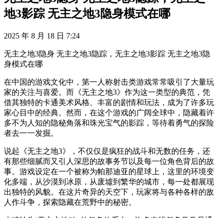
地3影踪 无主之地3隐身模式在哪
2025 年 8 月 18 日 7:24
无主之地3隐身 无主之地3隐踪，无主之地3影踪 无主之地3隐
身模式在哪
在中国的游戏文化中，第一人称射击类游戏常常吸引了大量玩
家的关注与喜爱。而《无主之地3》作为这一类型的典范，凭
借其独特的卡通美术风格、丰富的剧情和玩法，成为了许多玩
家心目中的经典。然而，在这个游戏的广阔全球中，隐藏着许
多不为人知的隐秘角落和珠光宝气的影踪，等待着勇气的探险
者去一一发掘。
说起《无主之地3》，不仅仅是疯狂的战斗和无数的任务，还
有那些细腻而又引人深思的故事务节以及每一位角色背后的故
事。游戏设定在一个被称为帕那迪亚的星球上，这里的环境变
化多端，从沙漠到冰原，从废墟到繁华的城市，每一处都展现
出独特的风貌。在这片奇异的天空下，玩家将与各种各样的敌
人作斗争，探索隐藏在荒野中的秘密。