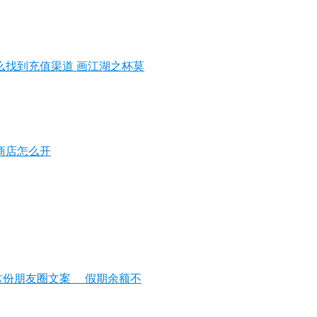
么找到充值渠道 画江湖之杯莫
商店怎么开
份朋友圈文案__ 假期余额不