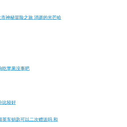
兰市神秘冒险之旅 消逝的光芒哈
狗吃苹果没事吧
分比较好
精英车钥匙可以二次赠送吗 和