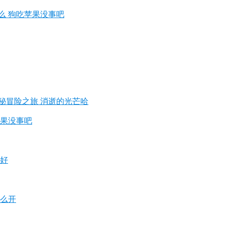
么 狗吃苹果没事吧
秘冒险之旅 消逝的光芒哈
苹果没事吧
较好
怎么开