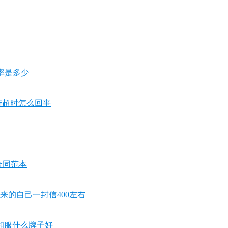
辨率是多少
陆超时怎么回事
合同范本
来的自己一封信400左右
和服什么牌子好