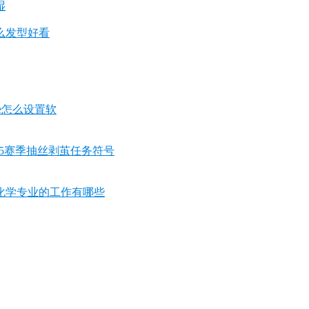
湿
么发型好看
ne怎么设置软
S5赛季抽丝剥茧任务符号
化学专业的工作有哪些