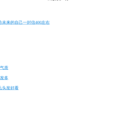
给未来的自己一封信400左右
显气质
头发多
么头发好看